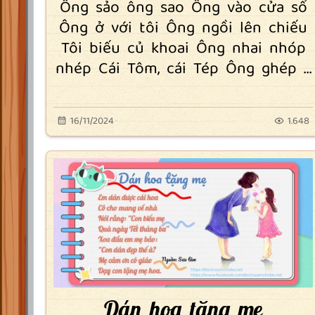
Ông sảo ông sao Ông vào cửa sổ
Ông ở với tôi Ông ngồi lên chiếu
Tôi biếu củ khoai Ông nhai nhóp
nhép Cái Tôm, cái Tép Ông ghép ...
16/11/2024
1.648
Dán hoa tặng mẹ