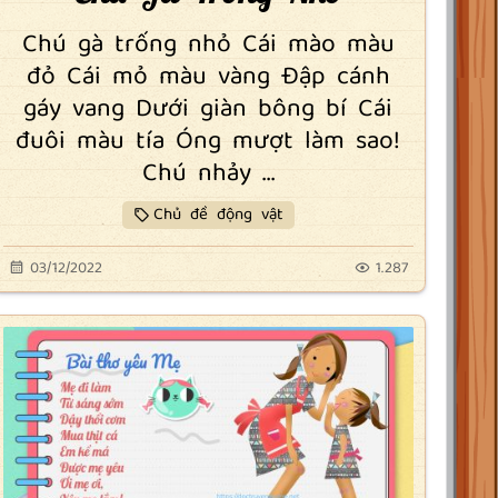
Chú gà trống nhỏ Cái mào màu
đỏ Cái mỏ màu vàng Đập cánh
gáy vang Dưới giàn bông bí Cái
đuôi màu tía Óng mượt làm sao!
Chú nhảy ...
Chủ đề động vật
03/12/2022
1.287