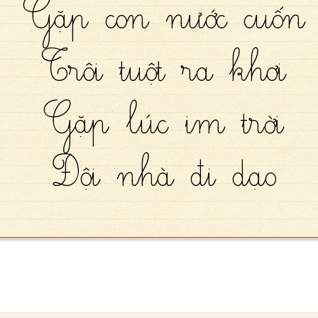
Gặp con nước cuốn
Trôi tuột ra khơi
Gặp lúc im trời
Đội nhà đi dạo