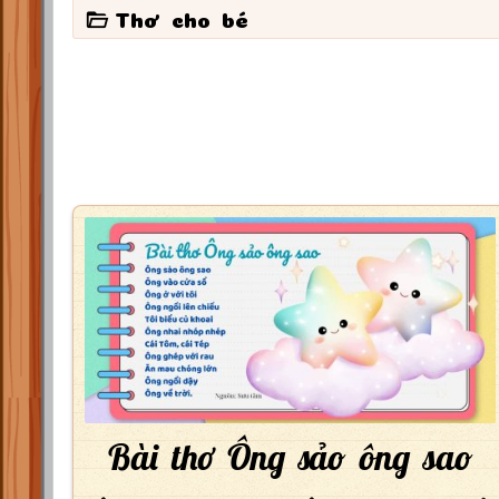
Thơ cho bé
Bài thơ Ông sảo ông sao