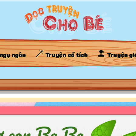
ngụ ngôn
Truyện cổ tích
Truyện gi