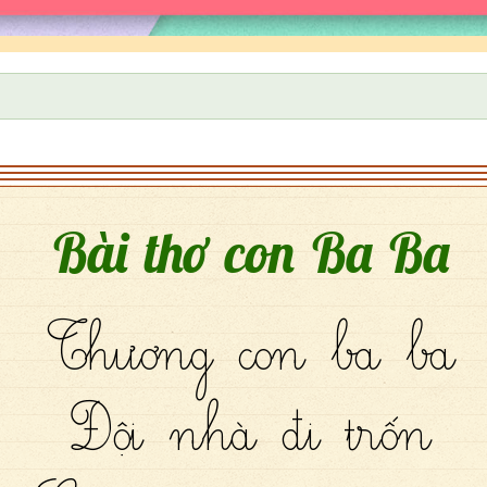
Bài thơ con Ba Ba
Thương con ba ba
Đội nhà đi trốn