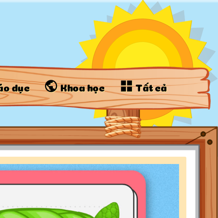
áo dục
Khoa học
Tất cả