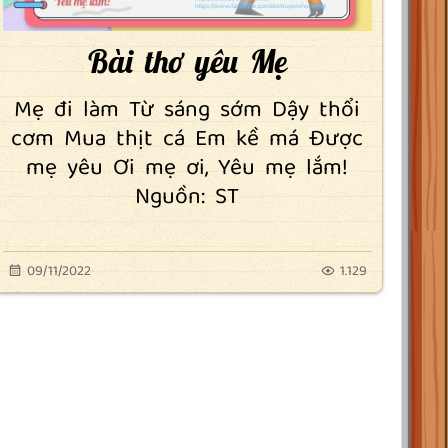
Bài thơ yêu Mẹ
Mẹ đi làm Từ sáng sớm Dậy thổi
cơm Mua thịt cá Em kề má Được
mẹ yêu Ơi mẹ ơi, Yêu mẹ lắm!
Nguồn: ST
09/11/2022
1.129