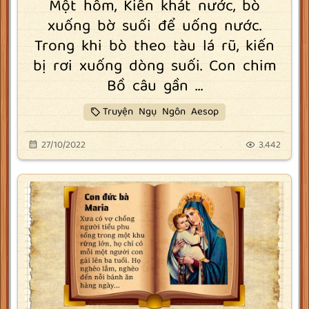
Một hôm, Kiến khát nước, bò
xuống bờ suối để uống nước.
Trong khi bò theo tàu lá rũ, kiến
bị rơi xuống dòng suối. Con chim
Bồ câu gần ...
Truyện Ngụ Ngôn Aesop
27/10/2022
3.442