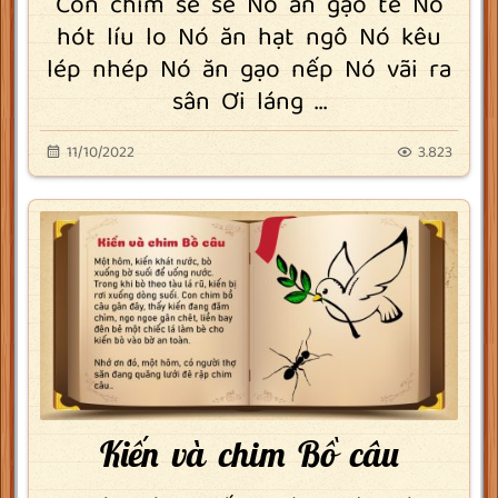
Con chim se sẻ Nó ăn gạo tẻ Nó
hót líu lo Nó ăn hạt ngô Nó kêu
lép nhép Nó ăn gạo nếp Nó vãi ra
sân Ơi láng ...
11/10/2022
3.823
Kiến và chim Bồ câu