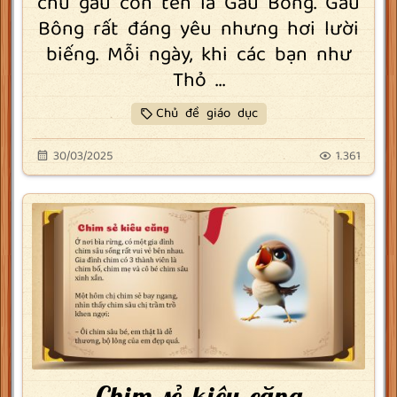
chú gấu con tên là Gấu Bông. Gấu
Bông rất đáng yêu nhưng hơi lười
biếng. Mỗi ngày, khi các bạn như
Thỏ ...
Chủ đề giáo dục
30/03/2025
1.361
Chim sẻ kiêu căng