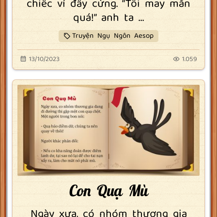
chiếc ví đầy cứng. “Tôi may mắn
quá!” anh ta ...
Truyện Ngụ Ngôn Aesop
13/10/2023
1.059
Con Quạ Mù
Ngày xưa, có nhóm thương gia