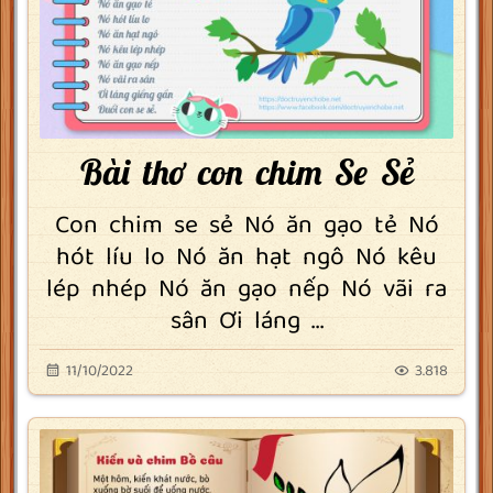
Bài thơ con chim Se Sẻ
Con chim se sẻ Nó ăn gạo tẻ Nó
hót líu lo Nó ăn hạt ngô Nó kêu
lép nhép Nó ăn gạo nếp Nó vãi ra
sân Ơi láng ...
11/10/2022
3.818