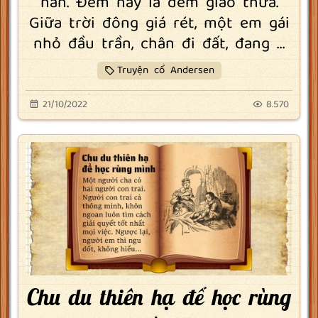
hẳn. Đêm nay là đêm giao thừa.
Giữa trời đông giá rét, một em gái
nhỏ đầu trần, chân đi đất, đang ...
Truyện cổ Andersen
21/10/2022
8.570
Chu du thiên hạ để học rùng