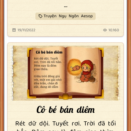
...
Truyện Ngụ Ngôn Aesop
19/11/2022
10.160
Cô bé bán diêm
Rét dữ dội. Tuyết rơi. Trời đã tối