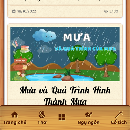
18/10/2022
3.180
Mưa và Quá Trình Hình
Thành Mưa
Hôm nay, chúng ta sẽ cùng nhau
Trang chủ
Thơ
Ngụ ngôn
Cổ tích
khám phá về mưa và vòng tuần