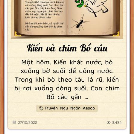
Kiến và chim Bồ câu
Một hôm, Kiến khát nước, bò
xuống bờ suối để uống nước.
Trong khi bò theo tàu lá rũ, kiến
bị rơi xuống dòng suối. Con chim
Bồ câu gần ...
Truyện Ngụ Ngôn Aesop
27/10/2022
3.434