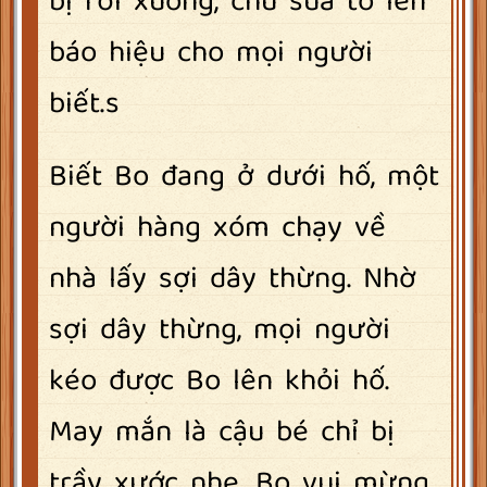
bị rơi xuống, chú sủa to lên
báo hiệu cho mọi người
biết.s
Biết Bo đang ở dưới hố, một
người hàng xóm chạy về
nhà lấy sợi dây thừng. Nhờ
sợi dây thừng, mọi người
kéo được Bo lên khỏi hố.
May mắn là cậu bé chỉ bị
trầy xước nhẹ. Bo vui mừng