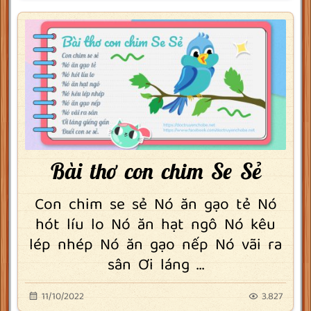
Bài thơ con chim Se Sẻ
Con chim se sẻ Nó ăn gạo tẻ Nó
hót líu lo Nó ăn hạt ngô Nó kêu
lép nhép Nó ăn gạo nếp Nó vãi ra
sân Ơi láng ...
11/10/2022
3.827