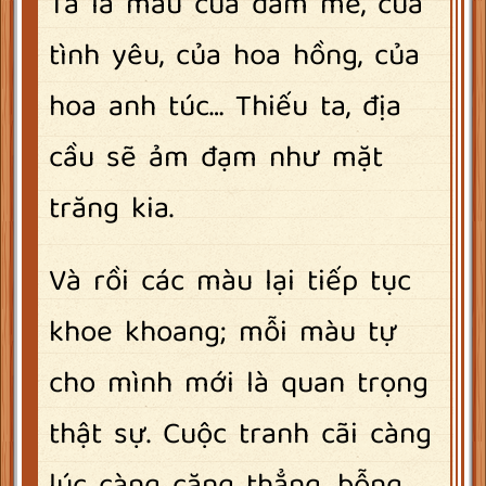
Ta là màu của đam mê, của
tình yêu, của hoa hồng, của
hoa anh túc… Thiếu ta, địa
cầu sẽ ảm đạm như mặt
trăng kia.
Và rồi các màu lại tiếp tục
khoe khoang; mỗi màu tự
cho mình mới là quan trọng
thật sự. Cuộc tranh cãi càng
lúc càng căng thẳng, bỗng