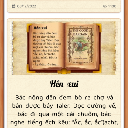
08/12/2022
1.100
Hên xui
Bác nông dân đem bò ra chợ và
bán được bảy Taler. Dọc đường về,
bác đi qua một cái chuôm, bác
nghe tiếng ếch kêu: “Ắc, ắc, ắc”(acht,