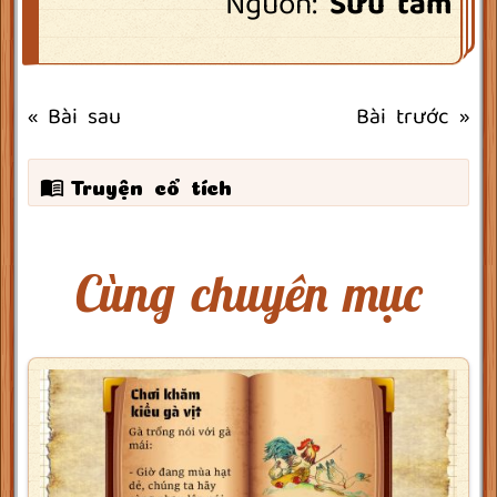
Nguồn
:
Sưu tầm
« Bài sau
Bài trước »
Truyện cổ tích
Cùng chuyên mục