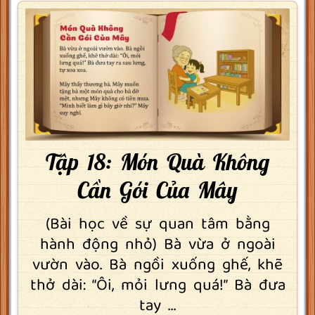
Tập 18: Món Quà Không
Cần Gói Của Mây
(Bài học về sự quan tâm bằng
hành động nhỏ) Bà vừa ở ngoài
vườn vào. Bà ngồi xuống ghế, khẽ
thở dài: “Ôi, mỏi lưng quá!” Bà đưa
tay ...