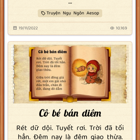
...
Truyện Ngụ Ngôn Aesop
19/11/2022
10.169
Cô bé bán diêm
Rét dữ dội. Tuyết rơi. Trời đã tối
hẳn. Đêm nay là đêm giao thừa.