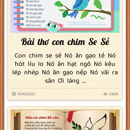
Bài thơ con chim Se Sẻ
Con chim se sẻ Nó ăn gạo tẻ Nó
hót líu lo Nó ăn hạt ngô Nó kêu
lép nhép Nó ăn gạo nếp Nó vãi ra
sân Ơi láng ...
11/10/2022
3.826