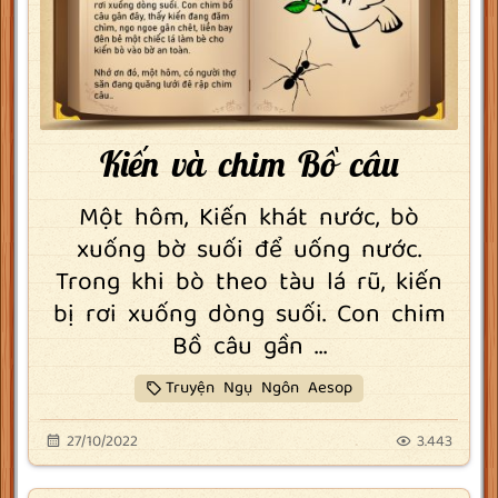
Kiến và chim Bồ câu
Một hôm, Kiến khát nước, bò
xuống bờ suối để uống nước.
Trong khi bò theo tàu lá rũ, kiến
bị rơi xuống dòng suối. Con chim
Bồ câu gần ...
Truyện Ngụ Ngôn Aesop
27/10/2022
3.443