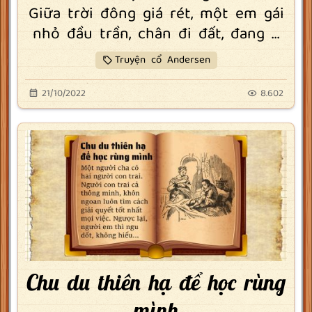
Giữa trời đông giá rét, một em gái
nhỏ đầu trần, chân đi đất, đang ...
Truyện cổ Andersen
21/10/2022
8.602
Chu du thiên hạ để học rùng
mình