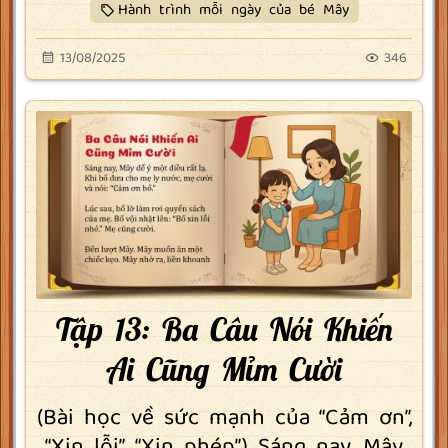
Hành trình mỗi ngày của bé Mây
13/08/2025
346
Tập 13: Ba Câu Nói Khiến
Ai Cũng Mỉm Cười
(Bài học về sức mạnh của “Cảm ơn”,
“Xin lỗi”, “Xin phép”) Sáng nay, Mây