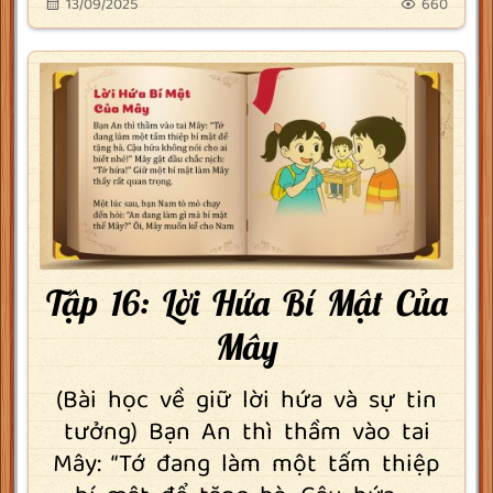
13/09/2025
660
Tập 16: Lời Hứa Bí Mật Của
Mây
(Bài học về giữ lời hứa và sự tin
tưởng) Bạn An thì thầm vào tai
Mây: “Tớ đang làm một tấm thiệp