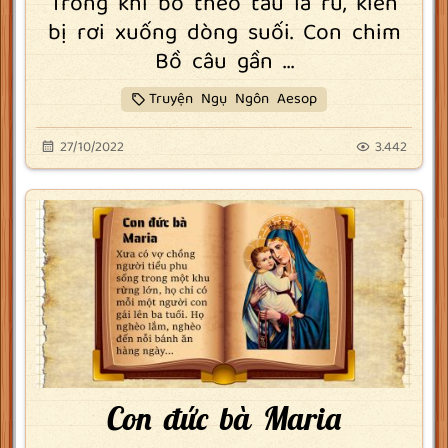
Trong khi bò theo tàu lá rũ, kiến
bị rơi xuống dòng suối. Con chim
Bồ câu gần ...
Truyện Ngụ Ngôn Aesop
27/10/2022
3.442
Con đức bà Maria