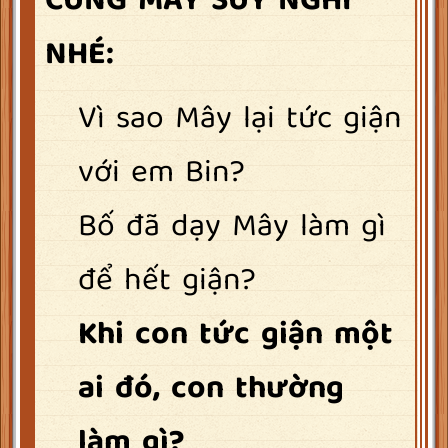
CÙNG MÂY SUY NGHĨ
NHÉ:
Vì sao Mây lại tức giận
với em Bin?
Bố đã dạy Mây làm gì
để hết giận?
Khi con tức giận một
ai đó, con thường
làm gì?