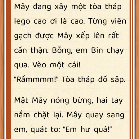
Mây đang xây một tòa tháp
lego cao ơi là cao. Từng viên
gạch được Mây xếp lên rất
cẩn thận. Bỗng, em Bin chạy
qua. Vèo một cái!
“Rầmmmm!” Tòa tháp đổ sập.
Mặt Mây nóng bừng, hai tay
nắm chặt lại. Mây quay sang
em, quát to: “Em hư quá!”