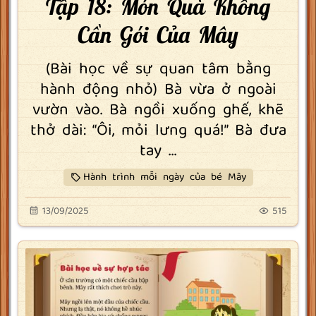
Tập 18: Món Quà Không
Cần Gói Của Mây
(Bài học về sự quan tâm bằng
hành động nhỏ) Bà vừa ở ngoài
vườn vào. Bà ngồi xuống ghế, khẽ
thở dài: “Ôi, mỏi lưng quá!” Bà đưa
tay ...
Hành trình mỗi ngày của bé Mây
13/09/2025
515