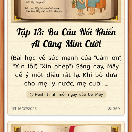
Tập 13: Ba Câu Nói Khiến
Ai Cũng Mỉm Cười
(Bài học về sức mạnh của “Cảm ơn”,
“Xin lỗi”, “Xin phép”) Sáng nay, Mây
để ý một điều rất lạ. Khi bố đưa
cho mẹ ly nước, mẹ cười ...
Hành trình mỗi ngày của bé Mây
16/07/2025
369