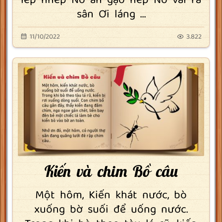
lép nhép Nó ăn gạo nếp Nó vãi ra
sân Ơi láng ...
11/10/2022
3.822
Kiến và chim Bồ câu
Một hôm, Kiến khát nước, bò
xuống bờ suối để uống nước.