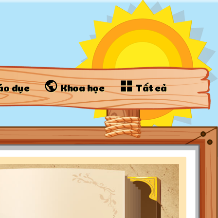
áo dục
Khoa học
Tất cả