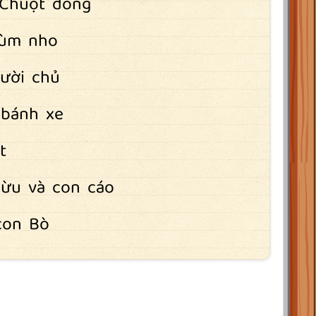
 Chuột đồng
hùm nho
ười chủ
 bánh xe
t
ừu và con cáo
con Bò