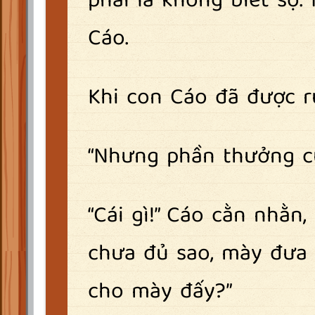
phải là không biết sợ.
Cáo.
Khi con Cáo đã được r
“Nhưng phần thưởng củ
“Cái gì!” Cáo cằn nhằ
chưa đủ sao, mày đưa 
cho mày đấy?”