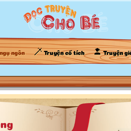
ngụ ngôn
Truyện cổ tích
Truyện gi