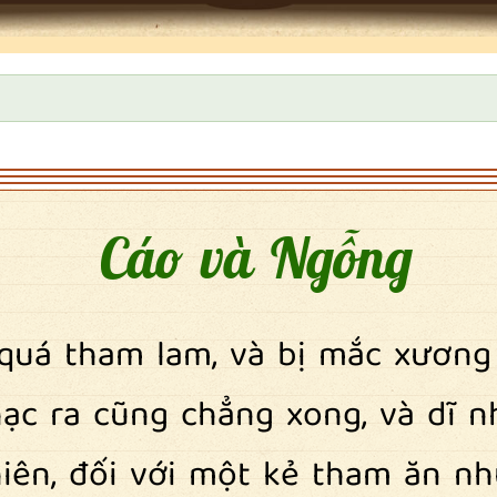
Cáo và Ngỗng
quá tham lam, và bị mắc xương
c ra cũng chẳng xong, và dĩ nh
iên, đối với một kẻ tham ăn nh