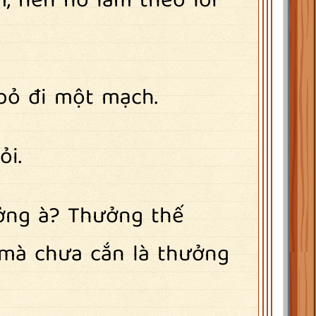
m, nên nó làm theo lời
 bỏ đi một mạch.
ỏi.
ưởng à? Thưởng thế
 mà chưa cắn là thưởng