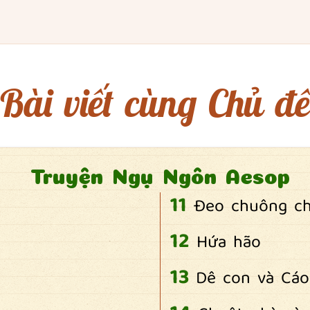
Bài viết cùng Chủ đề
Truyện Ngụ Ngôn Aesop
Đeo chuông c
Hứa hão
Dê con và Cáo