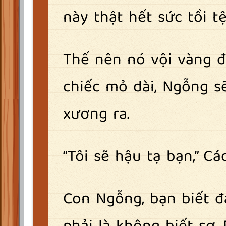
này thật hết sức tồi tệ
Thế nên nó vội vàng đi
chiếc mỏ dài, Ngỗng s
xương ra.
“Tôi sẽ hậu tạ bạn,” Cá
Con Ngỗng, bạn biết đ