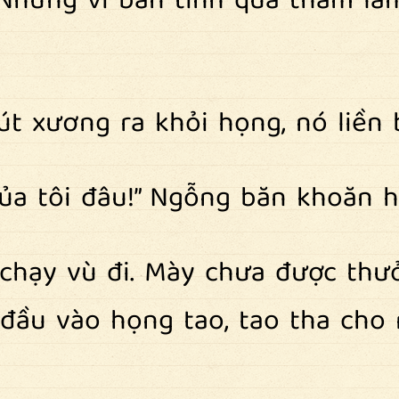
 Nhưng vì bản tính quá tham la
út xương ra khỏi họng, nó liền
a tôi đâu!” Ngỗng băn khoăn h
n, chạy vù đi. Mày chưa được th
đầu vào họng tao, tao tha cho