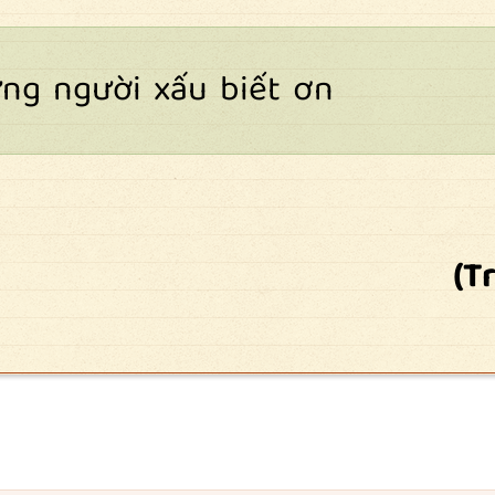
g người xấu biết ơn
(T